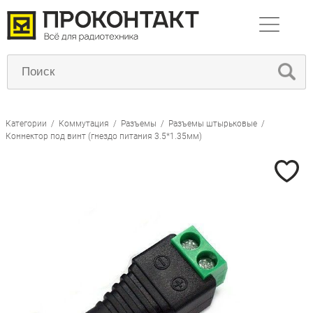
Категории
/
Коммутация
/
Разъемы
/
Разъемы штырьковые
/
Коннектор под винт (гнездо питания 3.5*1.35мм)