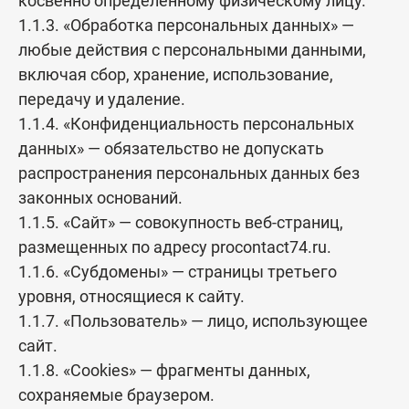
косвенно определенному физическому лицу.
специального пароля.
1.1.3. «Обработка персональных данных» —
Настоящий сайт поддерживает 256-битное шифрование.
любые действия с персональными данными,
Конфиденциальность сообщаемой персональной
включая сбор, хранение, использование,
информации обеспечивается Т-Банк. Введённая информация
передачу и удаление.
не будет предоставлена третьим лицам за исключением
1.1.4. «Конфиденциальность персональных
случаев, предусмотренных законодательством РФ.
данных» — обязательство не допускать
Проведение платежей по банковским картам
распространения персональных данных без
осуществляется в строгом соответствии с требованиями
законных оснований.
платёжных систем МИР, Visa Int., MasterCard Europe Sprl, JCB.
1.1.5. «Сайт» — совокупность веб-страниц,
размещенных по адресу procontact74.ru.
Оплата с использованием дебетовых и кредитных карт
1.1.6. «Субдомены» — страницы третьего
следующих платежных систем: Visa, MasterCard, Maestro,
уровня, относящиеся к сайту.
МИР. При оплате с помощью банковской карты Вам
1.1.7. «Пользователь» — лицо, использующее
необходимо предоставить следующие данные:
сайт.
-Номер Вашей банковской карты
1.1.8. «Cookies» — фрагменты данных,
-Имя владельца как указано на банковской карте
сохраняемые браузером.
-Срок окончания действия Вашей банковской карты: месяц и