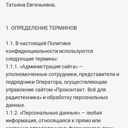
независимости от суммы заказа.
Татьяна Евгеньевна.
Банковский перевод (для юридических лиц),
либо присылайте необходимые позиции и
По вопросам доставки другими транспортными
реквизиты вашего банка на нашу электронную
компаниями пишите нам на почту
1. ОПРЕДЕЛЕНИЕ ТЕРМИНОВ
почту
info@procontact74.ru
info@procontact74.ru
.
1.1. В настоящей Политике
конфиденциальности используются
следующие термины:
Описание процесса передачи данных при оплате онлайн
1.1.1. «Администрация сайта» —
Для оплаты (ввода реквизитов Вашей карты) Вы будете
уполномоченные сотрудники, представители и
перенаправлены на платёжный шлюз Т-Банк. Соединение с
подрядчики Оператора, осуществляющие
платёжным шлюзом и передача информации осуществляется
управление сайтом «Проконтакт. Всё для
в защищённом режиме с использованием протокола
радиотехника» и обработку персональных
шифрования SSL. В случае если Ваш банк поддерживает
данных.
технологию безопасного проведения интернет-платежей
1.1.2. «Персональные данные» — любая
Verified By Visa, MasterCard SecureCode, MIR Accept, J-Secure
информация, относящаяся к прямо или
для проведения платежа также может потребоваться ввод