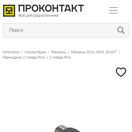
Категории
/
Коммутация
/
Разъемы
/
Разъемы RCA, HDMI, SCART
/
Переходник 2 гнезда RCA -> 2 гнезда RCA