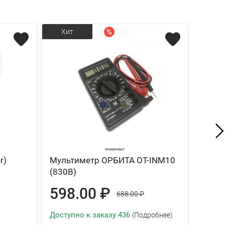
Хит
r)
Мультиметр ОРБИТА OT-INM10
Автот
(830B)
черны
598.00 ₽
29
688.00 ₽
Доступно к заказу 436
Доступ
(Подробнее)