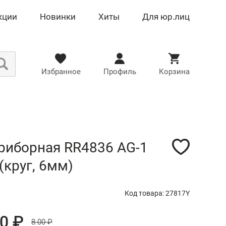
кции
Новинки
Хиты
Для юр.лиц
Избранное
Профиль
Корзина
риборная RR4836 AG-1
(круг, 6мм)
Код товара: 27817Y
60 ₽
8.00 ₽