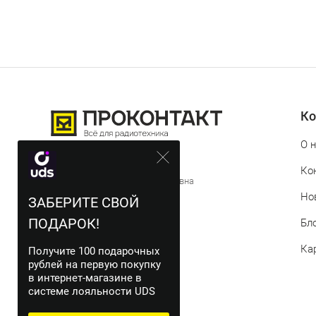
Ко
О 
© 2012-2026 Проконтакт
Ко
ИП Истомина Татьяна Евгеньевна
Но
ЗАБЕРИТЕ СВОЙ
ИНН 744719311543
ПОДАРОК!
Бл
Ка
Получите 100 подарочных
рублей на первую покупку
в интернет-магазине в
системе лояльности UDS