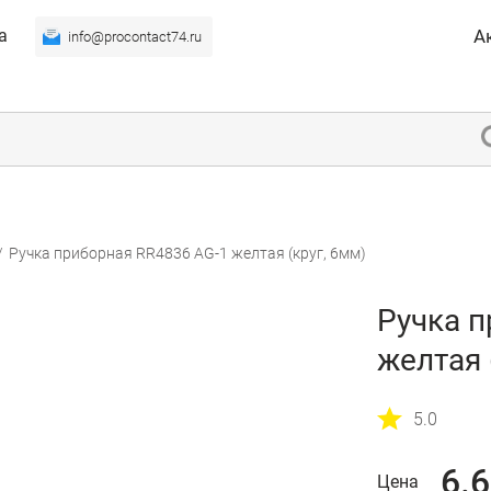
а
А
info@procontact74.ru
/
Ручка приборная RR4836 AG-1 желтая (круг, 6мм)
Ручка п
желтая 
5.0
6.
Цена