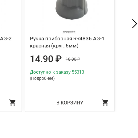
 AG-2
Ручка приборная RR4836 AG-1
Ручка
красная (круг, 6мм)
красна
14.90 ₽
5.3
18.00 ₽
Доступно к заказу 55313
Доступ
(Подробнее)
(Подро
В КОРЗИНУ