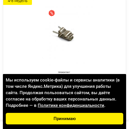
4-8 недель
Держатель предохранителя S1050 для 5x20мм
Мы используем cookie-файлы и сервисы аналитики (в
(ZH-266)
том числе Яндекс.Метрика) для улучшения работы
сайта. Продолжая пользоваться сайтом, вы даёте
5.20 ₽
6.00 ₽
согласие на обработку ваших персональных данных.
Подробнее — в
Политике конфиденциальности
.
Доступно к заказу 59880
(Подробнее)
Принимаю
В КОРЗИНУ