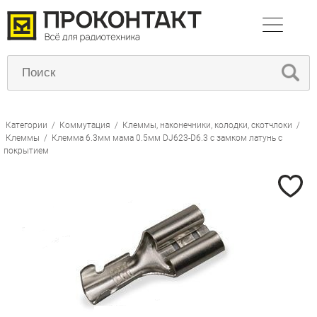
Категории
/
Коммутация
/
Клеммы, наконечники, колодки, скотчлоки
/
Клеммы
/
Клемма 6.3мм мама 0.5мм DJ623-D6.3 с замком латунь с
покрытием