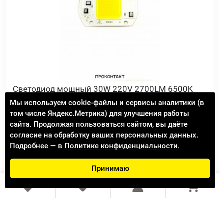
Светодиод мощный 30W 220V 2700LM 6500K
60*40*2мм
Мы используем cookie-файлы и сервисы аналитики (в
том числе Яндекс.Метрика) для улучшения работы
298.00 ₽
343.00 ₽
сайта. Продолжая пользоваться сайтом, вы даёте
согласие на обработку ваших персональных данных.
Доступно к заказу 1026
(Подробнее)
Подробнее — в
Политике конфиденциальности
.
Принимаю
В КОРЗИНУ