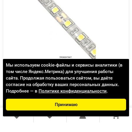
Светодиодная лента 5050 60св/м 12V
Мы используем cookie-файлы и сервисы аналитики (в
защищенная белая теплая 14.4Вт/м (отрезок 1
том числе Яндекс.Метрика) для улучшения работы
метр)
сайта. Продолжая пользоваться сайтом, вы даёте
согласие на обработку ваших персональных данных.
219.00 ₽
252.00 ₽
Подробнее — в
Политике конфиденциальности
.
Доступно к заказу 938
(Подробнее)
Принимаю
В КОРЗИНУ