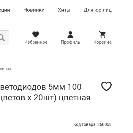
кции
Новинки
Хиты
Для юр.лиц
Избранное
Профиль
Корзина
 линза
светодиодов 5мм 100
цветов х 20шт) цветная
Код товара: 260058