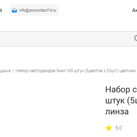
а
А
info@procontact74.ru
одные
/
Набор светодиодов 5мм 100 штук (5цветов х 20шт) цветная
Набор 
штук (5
линза
5.0