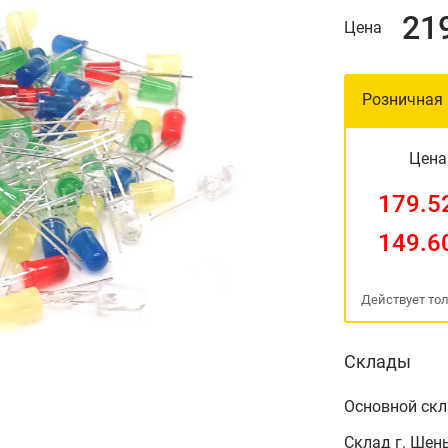
21
Цена
Розничная
Цена
179.5
149.6
Действует тол
Склады
Основной ск
Склад г. Шень