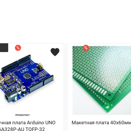
чная плата Arduino UNO
Макетная плата 40х60м
GA328P-AU TQFP-32