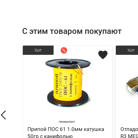
С этим товаром покупают
Хит
Хит
Припой ПОС 61 1.0мм катушка
Отладо
50гр с канифолью
R3 ME