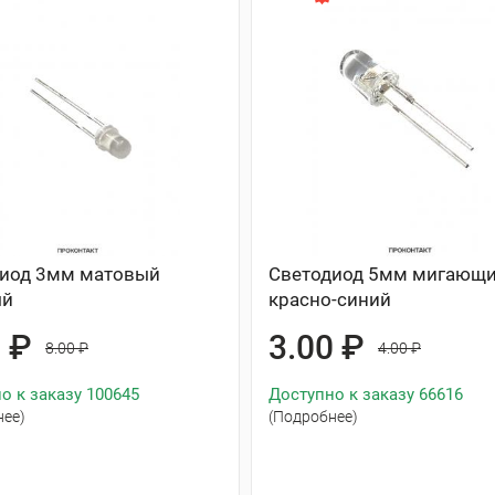
диод 3мм матовый
Светодиод 5мм мигающ
ый
красно-синий
0 ₽
3.00 ₽
8.00 ₽
4.00 ₽
о к заказу 100645
Доступно к заказу 66616
нее)
(Подробнее)