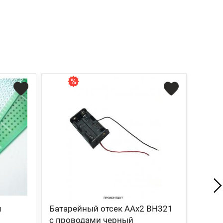
Хит
м
Батарейный отсек AAx2 BH321
Блок 
с проводами черный
EVER