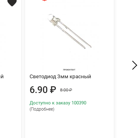
ий
Светодиод 3мм красный
Набор
штук 
6.90 ₽
8.00 ₽
линза
219
Доступно к заказу 100390
(Подробнее)
Доступ