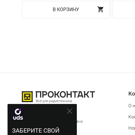
В КОРЗИНУ
Ко
О 
© 2012-2026 Проконтакт
Ко
ИП Истомина Татьяна Евгеньевна
Но
ЗАБЕРИТЕ СВОЙ
ИНН 744719311543