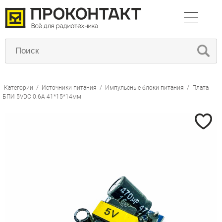
Категории
/
Источники питания
/
Импульсные блоки питания
/
Плата
БПИ 5VDC 0.6A 41*15*14мм