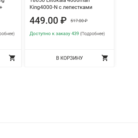
ng
18650 Liitokala 4000mah
18650
+
King4000-N с лепестками
25R (
лепес
449.00 ₽
517.00 ₽
349
Доступно к заказу 439
робнее)
(Подробнее)
Доступ
В КОРЗИНУ