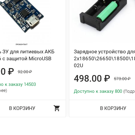
 ЗУ для литиевых АКБ
Зарядное устройство дл
 с защитой MicroUSB
2x18650\26650\18500\1
02U
90 ₽
92.00 ₽
498.00 ₽
573.00 ₽
о к заказу 14503
нее)
Доступно к заказу 800
(Подр
В КОРЗИНУ
В КОРЗИНУ