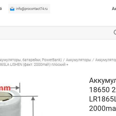
а
А
info@procontact74.ru
кумуляторы, батарейки, PowerBank)
/
Аккумуляторы
/
Аккумулятор
65LA LISHEN (факт. 2000mah) плоский +
Аккуму
18650 
LR1865L
2000ma