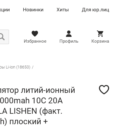
кции
Новинки
Хиты
Для юр.лиц
Избранное
Профиль
Корзина
ы Li-ion (18650)
/
лятор литий-ионный
2000mah 10C 20A
A LISHEN (факт.
h) плоский +