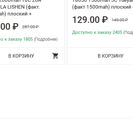
2000mah 10C 20A
18650 1500mah 5C Yueya
LA LISHEN (факт.
(факт 1500mah) плоский 
h) плоский +
129.00 ₽
149.00 ₽
.00 ₽
287.00 ₽
Доступно к заказу 2405
(Под
о к заказу 1805
(Подробнее)
В КОРЗИНУ
В КОРЗИНУ