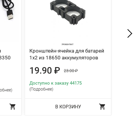
я
Кронштейн-ячейка для батарей
Плата
8350
1х2 из 18650 аккумуляторов
PCM д
балан
19.90 ₽
23.00 ₽
21
Доступно к заказу 44175
(Подробнее)
Доступ
обнее)
В КОРЗИНУ