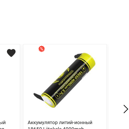
Хит
ный
Аккумулятор литий-ионный
Аккум