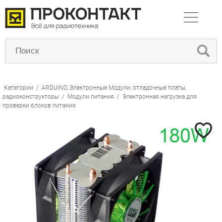
Категории
/
ARDUINO, Электронные Модули, отладочные платы,
радиоконструкторы
/
Модули питания
/
Электронная нагрузка для
проверки блоков питания