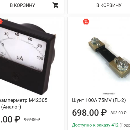
В КОРЗИНУ
В КОРЗИНУ
оамперметр М42305
Шунт 100А 75MV (FL-2)
 (Аналог)
698.00 ₽
803.00 ₽
.00 ₽
977.00 ₽
Доступно к заказу 412
(Под