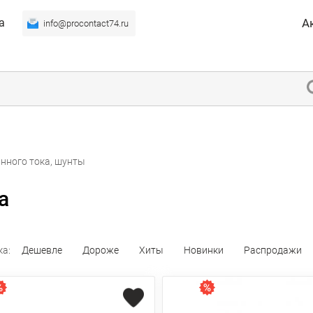
а
А
info@procontact74.ru
нного тока, шунты
а
ка:
Дешевле
Дороже
Хиты
Новинки
Распродажи