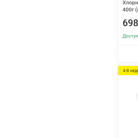
Хлорн
400г 
698
Доступ
4-8 нед