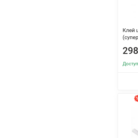
Клей 
(супе
298
Доступ