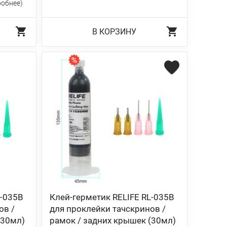
робнее)
В КОРЗИНУ
L-035B
Клей-герметик RELIFE RL-035B
ов /
для проклейки тачскринов /
(30мл)
рамок / задних крышек (30мл)