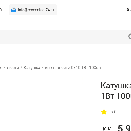
а
А
info@procontact74.ru
ктивности
/
Катушка индуктивности 0510 1Вт 100uh
Катушк
1Вт 100
5.0
5.
Цена