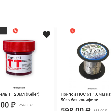
ель ТТ 20мл (Keller)
Припой ПОС 61 1.0мм ка
50гр без канифоли
.00 ₽
264.00 ₽
598.00 ₽
688.00 ₽