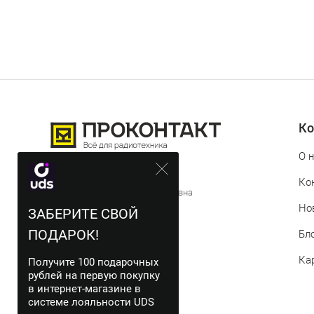
Ко
О 
© 2012-2026 Проконтакт
Ко
ИП Истомина Татьяна Евгеньевна
Но
ЗАБЕРИТЕ СВОЙ
ИНН 744719311543
ПОДАРОК!
Бл
Ка
Получите 100 подарочных
рублей на первую покупку
в интернет-магазине в
системе лояльности UDS