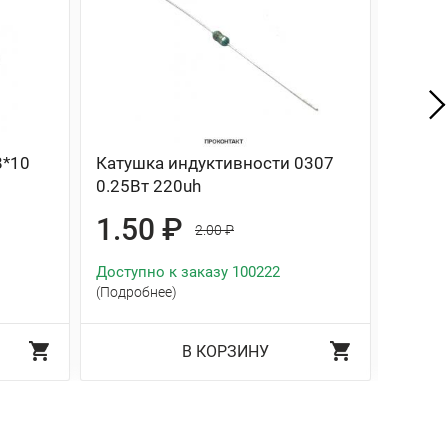
8*10
Катушка индуктивности 0307
Катуш
0.25Вт 220uh
CD105
1.50 ₽
8.8
2.00 ₽
Доступно к заказу 100222
Доступ
(Подробнее)
(Подро
В КОРЗИНУ