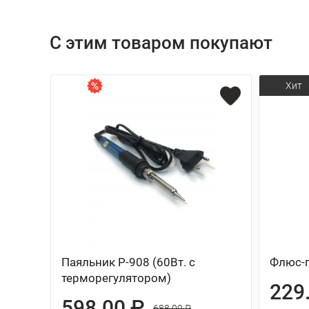
С этим товаром покупают
Хит
Паяльник P-908 (60Вт. с
Флюс-г
терморегулятором)
229
598.00 ₽
688.00 ₽