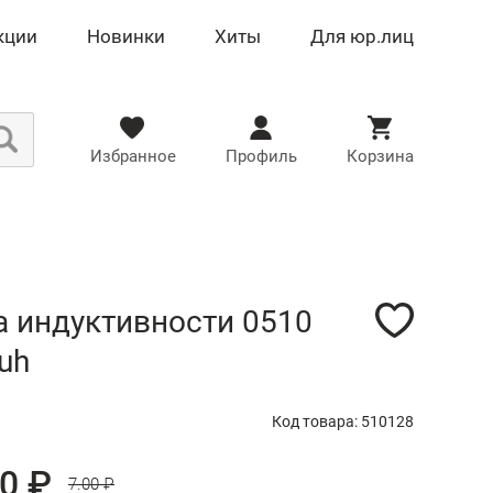
кции
Новинки
Хиты
Для юр.лиц
Избранное
Профиль
Корзина
а индуктивности 0510
uh
Код товара: 510128
90 ₽
7.00 ₽