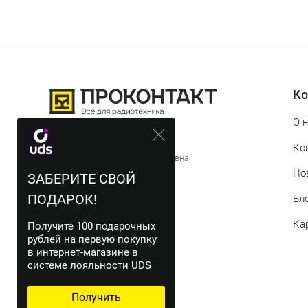
Ко
О 
© 2012-2026 Проконтакт
Ко
ИП Истомина Татьяна Евгеньевна
Но
ЗАБЕРИТЕ СВОЙ
ИНН 744719311543
ПОДАРОК!
Бл
Ка
Получите 100 подарочных
рублей на первую покупку
в интернет-магазине в
системе лояльности UDS
Получить