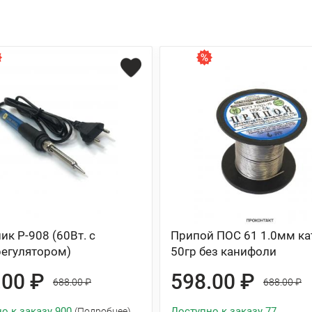
ик P-908 (60Вт. с
Припой ПОС 61 1.0мм ка
егулятором)
50гр без канифоли
.00 ₽
598.00 ₽
688.00 ₽
688.00 ₽
о к заказу 900
Доступно к заказу 77
(Подробнее)