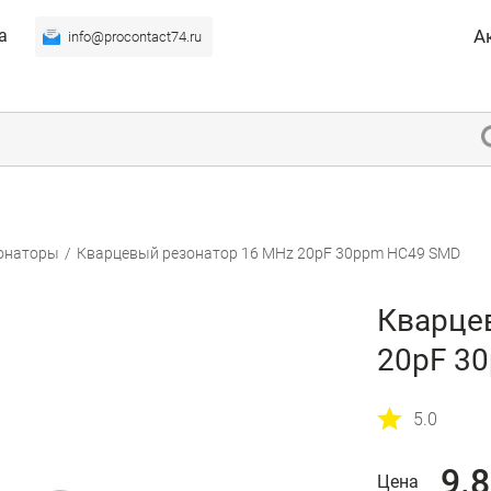
а
А
info@procontact74.ru
онаторы
/
Кварцевый резонатор 16 MHz 20pF 30ppm HC49 SMD
Кварце
20pF 3
5.0
9.
Цена