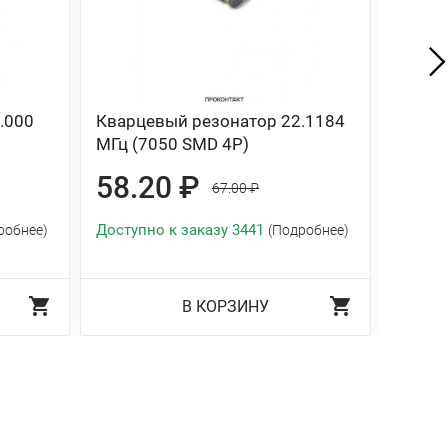
.000
Кварцевый резонатор 22.1184
Подло
МГц (7050 SMD 4P)
резон
58.20 ₽
0.9
67.00 ₽
Доступно к заказу 3441
Доступ
робнее)
(Подробнее)
(Подро
В КОРЗИНУ