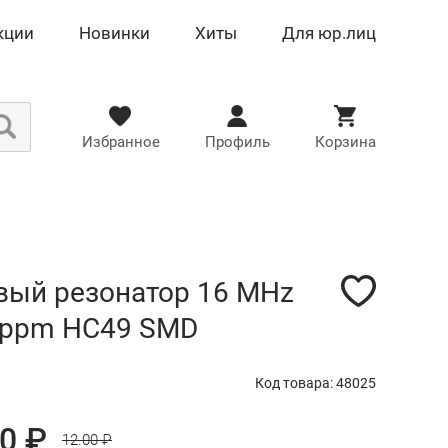
кции
Новинки
Хиты
Для юр.лиц
Избранное
Профиль
Корзина
вый резонатор 16 MHz
0ppm HC49 SMD
Код товара: 48025
80 ₽
12.00 ₽