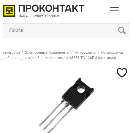
Категории
/
Электронные компоненты
/
Микросхемы
/
Микросхемы
драйверов двигателей
/
Микросхема AN6651 TO-126F-4 (оригинал)