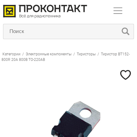
Категории
/
Электронные компоненты
/
Тиристоры
/
Тиристор BT152-
800R 20А 800В TO-220AB