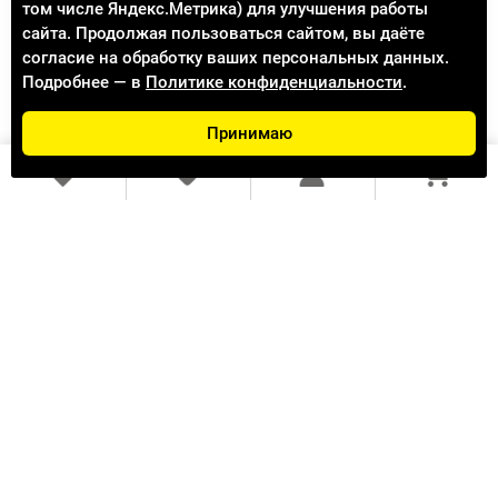
247 (оригинал БУ!!! ДЕМОНТАЖ!!! ноги 10мм)
том числе Яндекс.Метрика) для улучшения работы
сайта. Продолжая пользоваться сайтом, вы даёте
109.90 ₽
127.00 ₽
согласие на обработку ваших персональных данных.
Подробнее — в
Политике конфиденциальности
.
Доступно к заказу 4727
(Подробнее)
Принимаю
В КОРЗИНУ