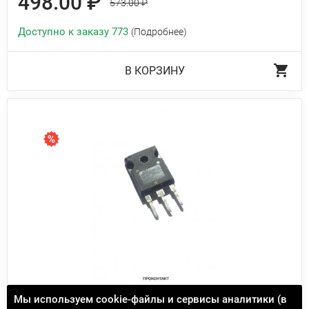
498.00 ₽
573.00 ₽
Доступно к заказу 773
(Подробнее)
В КОРЗИНУ
Транзистор IRG4PC40UPBF (IGBT 600V 40A) TO-
Мы используем cookie-файлы и сервисы аналитики (в