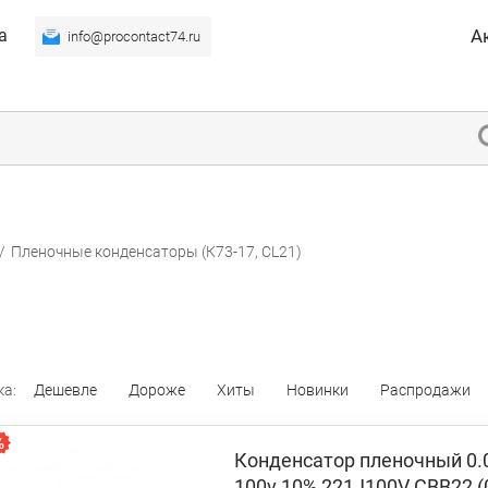
а
А
info@procontact74.ru
/
Пленочные конденсаторы (К73-17, CL21)
ка:
Дешевле
Дороже
Хиты
Новинки
Распродажи
Конденсатор пленочный 0.
100v 10% 221J100V CBB22 (