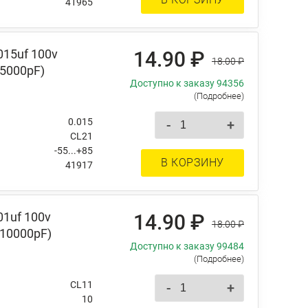
41965
015uf 100v
14.90 ₽
18.00 ₽
15000pF)
Доступно к заказу 94356
(Подробнее)
0.015
-
+
CL21
-55...+85
В КОРЗИНУ
41917
1uf 100v
14.90 ₽
18.00 ₽
 10000pF)
Доступно к заказу 99484
(Подробнее)
CL11
-
+
10