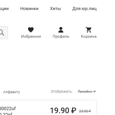
кции
Новинки
Хиты
Для юр.лиц
Избранное
Профиль
Корзина
Отображать:
Алфавиту
00022uf
19.90 ₽
23.00 ₽
0.22nf