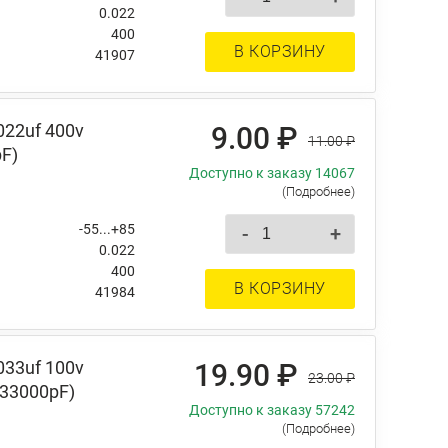
0.022
400
В КОРЗИНУ
41907
022uf 400v
9.00 ₽
11.00 ₽
pF)
Доступно к заказу 14067
(Подробнее)
-55...+85
-
+
0.022
400
В КОРЗИНУ
41984
033uf 100v
19.90 ₽
23.00 ₽
 33000pF)
Доступно к заказу 57242
(Подробнее)