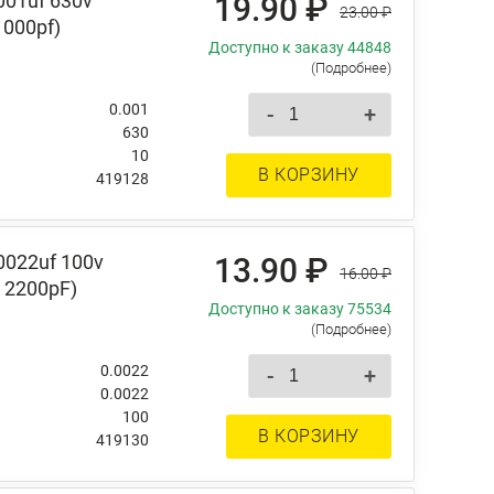
001uf 630v
19.90 ₽
23.00 ₽
1000pf)
Доступно к заказу 44848
(Подробнее)
0.001
-
+
630
10
В КОРЗИНУ
419128
0022uf 100v
13.90 ₽
16.00 ₽
 2200pF)
Доступно к заказу 75534
(Подробнее)
0.0022
-
+
0.0022
100
В КОРЗИНУ
419130