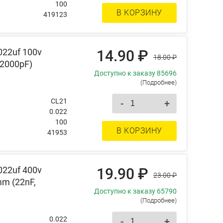
100
В КОРЗИНУ
419123
022uf 100v
14.90 ₽
18.00 ₽
22000pF)
Доступно к заказу 85696
(Подробнее)
CL21
-
+
0.022
100
В КОРЗИНУ
41953
022uf 400v
19.90 ₽
23.00 ₽
m (22nF,
Доступно к заказу 65790
(Подробнее)
0.022
-
+