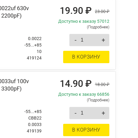
0022uf 630v
19.90 ₽
23.00 ₽
 2200pF)
Доступно к заказу 57012
(Подробнее)
0.0022
-
+
-55...+85
10
В КОРЗИНУ
419124
0033uf 100v
14.90 ₽
18.00 ₽
 3300pF)
Доступно к заказу 66856
(Подробнее)
-55...+85
-
+
CBB22
0.0033
В КОРЗИНУ
419139