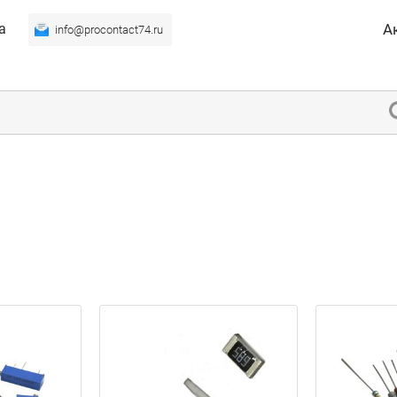
а
А
info@procontact74.ru