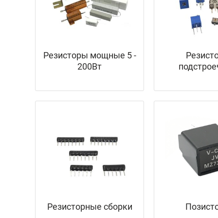
Резисторы мощные 5 -
Резист
200Вт
подстро
Резисторные сборки
Позист