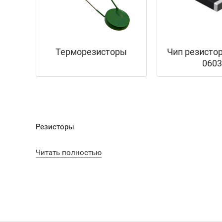
Терморезисторы
Чип резисто
0603
Резисторы
Резистор представляет собой пассивный элемент э
Читать полностью
активного тем, что не способен направлять элект
радиодеталей заключается в преобразовании силы т
используются практически во всех устройствах. К
Особенности резисторов