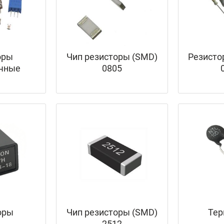
оры
Чип резисторы (SMD)
Резисто
ечные
0805
оры
Чип резисторы (SMD)
Тер
2512