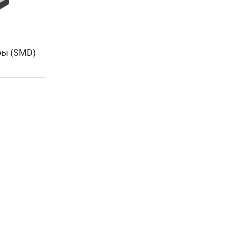
ры (SMD)
лектроцепи, который характеризуется переменным или посто
роны. Именно поэтому резистор часто называют «сопротивлени
ока в напряжение и, наоборот. Кроме того, они способны ог
упить качественные резисторы по лучшим ценам на рынке мож