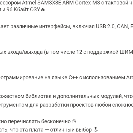
ессором Atmel SAM3X8E ARM Cortex-M3 с тактовой ча
 и 96 Кбайт ОЗУ🔥
ет различные интерфейсы, включая USB 2.0, CAN, Ethe
ых входа/выхода (в том числе 12 с поддержкой ШИМ
ограммирование на языке C++ с использованием Ard
ожеством библиотек и дополнительных модулей, что
трументом для разработки проектов любой сложнос
о перечислять бесконечно ♾️
ть, что эта плата — отличный выбор
🔝