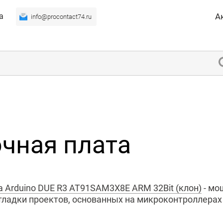
а
А
info@procontact74.ru
чная плата
 Arduino DUE R3 AT91SAM3X8E ARM 32Bit (клон)
- мо
отладки проектов, основанных на микроконтроллера