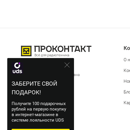
Ко
О 
© 2012-2026 Проконтакт
Ко
ИП Истомина Татьяна Евгеньевна
Но
ЗАБЕРИТЕ СВОЙ
ИНН 744719311543
ПОДАРОК!
Бл
Ка
Получите 100 подарочных
рублей на первую покупку
в интернет-магазине в
системе лояльности UDS