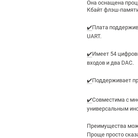
Она оснащена проц
Кбайт флэш-памяти
✔️
Плата поддержива
UART.
✔️
Имеет 54 цифров
входов и два DAC.
✔️
Поддерживает пр
✔️
Совместима с мн
универсальным инс
Преимущества можн
Проще просто сказа