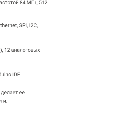
стотой 84 МГц, 512
rnet, SPI, I2C,
), 12 аналоговых
uino IDE.
 делает ее
ти.