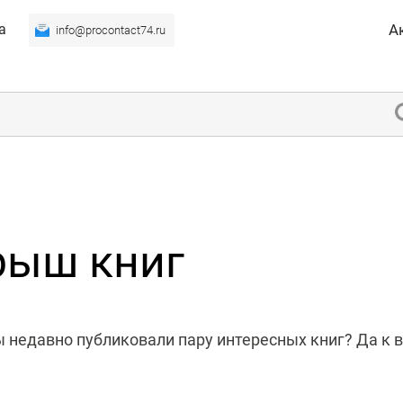
а
А
info@procontact74.ru
рыш книг
 недавно публиковали пару интересных книг? Да к во