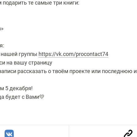
м подарить те самые три книги:
а»
я:
 нашей группы
https://vk.com/procontact74
иси на вашу страницу
 записи рассказать о твоём проекте или последнюю 
 5 декабря!
да будет с Вами
💛